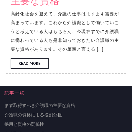
ま
主要な資格
ず
高齢化社会を迎えて、介護の仕事はますます需要が
取
高まっています。これから介護職として働いていこ
得
うと考えている人はもちろん、今現在すでに介護職
に携わっている人も是非知っておきたい介護職の主
す
要な資格があります。その筆頭と言える […]
べ
READ
READ MORE
き
MORE
介
護
記事一覧
職
まず取得すべき介護職の主要な資格
の
介護職の資格による役割分担
主
採用と資格の関係性