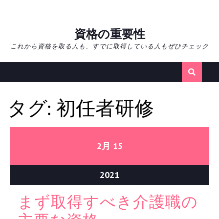
Skip
資格の重要性
to
これから資格を取る人も、すでに取得している人もぜひチェック
content
タグ:
初任者研修
15/02/2021
15/02/2021
2月
15
15/02/2021
2021
まず取得すべき介護職の