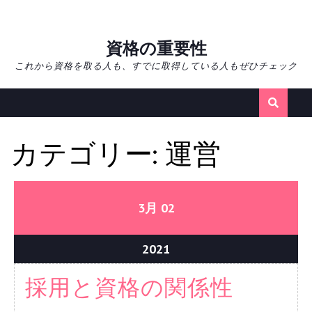
Skip
資格の重要性
to
これから資格を取る人も、すでに取得している人もぜひチェック
content
カテゴリー:
運営
02/03/2021
02/03/2021
3月
02
02/03/2021
2021
採
採用と資格の関係性