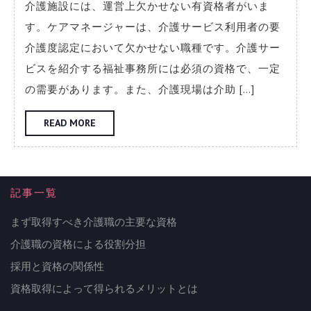
用
介護施設には、運営上欠かせない有資格者がいま
と
す。ケアマネージャーは、介護サービス利用者の要
資
介護度認定において欠かせない職種です。介護サー
ビスを紹介する福祉事務所には必須の資格で、一定
格
の需要があります。また、介護現場は介助 […]
の
READ
READ MORE
関
MORE
係
性
記事一覧
まず取得すべき介護職の主要な資格
介護職の資格による役割分担
採用と資格の関係性
資格取得によって得られるメリットとは