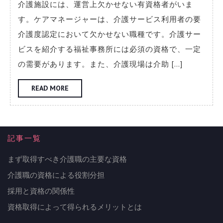
用
介護施設には、運営上欠かせない有資格者がいま
と
す。ケアマネージャーは、介護サービス利用者の要
資
介護度認定において欠かせない職種です。介護サー
ビスを紹介する福祉事務所には必須の資格で、一定
格
の需要があります。また、介護現場は介助 […]
の
READ
READ MORE
関
MORE
係
性
記事一覧
まず取得すべき介護職の主要な資格
介護職の資格による役割分担
採用と資格の関係性
資格取得によって得られるメリットとは