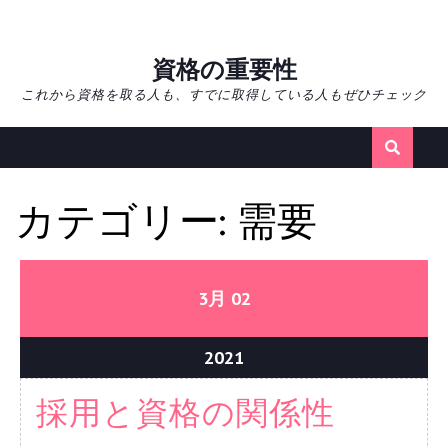
Skip
資格の重要性
to
これから資格を取る人も、すでに取得している人もぜひチェック
content
カテゴリー:
需要
02/03/2021
02/03/2021
3月
02
02/03/2021
2021
採
採用と資格の関係性